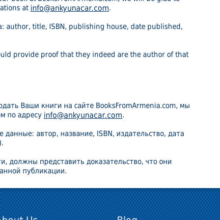
ations at
info@ankyunacar.com
.
: author, title, ISBN, publishing house, date published,
uld provide proof that they indeed are the author of that
одать Ваши книги на сайте BooksFromArmenia.com, мы
ом по адресу
info@ankyunacar.com
.
данные: автор, название, ISBN, издательство, дата
.
и, должны представить доказательство, что они
данной публикации.