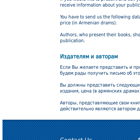
receive information about your public
You have to send us the following data
price (in Armenian drams).
Authors, who present their books, sho
publication.
Издателям и авторам
Если Вы желаете представить и пр
будем рады получить письмо об эт
Вы должны представить следующие 
издания, цена (в армянских драмах)
Авторы, представляющие свои книг
действительно являются автором 